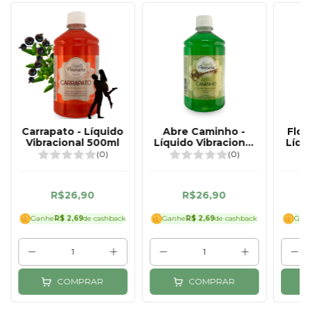
Carrapato - Líquido
Abre Caminho -
Flor
Vibracional 500ml
Líquido Vibracional
Líqu
500ml
(0)
(0)
R$26,90
R$26,90
Ganhe
R$ 2,69
de cashback
Ganhe
R$ 2,69
de cashback
Gan
COMPRAR
COMPRAR