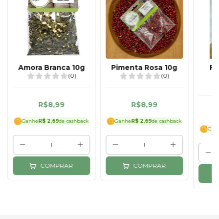
Amora Branca 10g
Pimenta Rosa 10g
FL
A
(0)
(0)
R$8,99
R$8,99
Ganhe
R$ 2,69
de cashback
Ganhe
R$ 2,69
de cashback
Gan
COMPRAR
COMPRAR