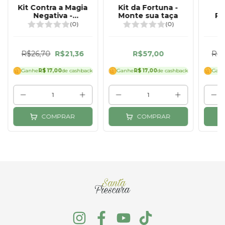
Kit Contra a Magia
Kit da Fortuna -
K
Negativa -
Monte sua taça
Re
Receitinhas da
S
(0)
(0)
Santa
R$26,70
R$21,36
R$57,00
R$4
Ganhe
R$ 17,00
de cashback
Ganhe
R$ 17,00
de cashback
Gan
COMPRAR
COMPRAR