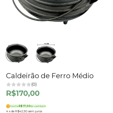
Caldeirão de Ferro Médio
(0)
R$170,00
Ganhe
R$ 17,00
de cashback
4
x de
R$42,50
sem juros