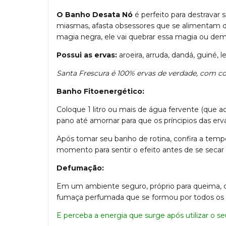
O Banho Desata Nó
é perfeito para destravar 
miasmas, afasta obsessores que se alimentam da
magia negra, ele vai quebrar essa magia ou de
Possui as ervas:
aroeira, arruda, dandá, guiné, 
Santa Frescura é 100% ervas de verdade, com c
Banho Fitoenergético:
Coloque 1 litro ou mais de água fervente (que 
pano até amornar para que os príncipios das erv
Após tomar seu banho de rotina, confira a temp
momento para sentir o efeito antes de se secar e
Defumação:
Em um ambiente seguro, próprio para queima, co
fumaça perfumada que se formou por todos os a
E perceba a energia que surge após utilizar o s