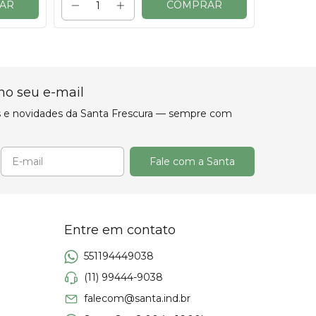
AR
COMPRAR
no seu e-mail
ertas e novidades da Santa Frescura — sempre com
Entre em contato
551194449038
(11) 99444-9038
falecom@santa.ind.br