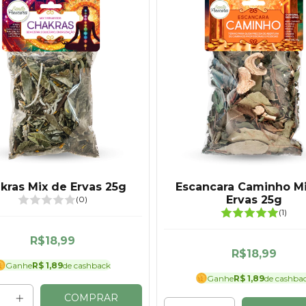
kras Mix de Ervas 25g
Escancara Caminho M
Ervas 25g
(0)
(1)
R$18,99
R$18,99
Ganhe
R$ 1,89
de cashback
Ganhe
R$ 1,89
de cashba
COMPRAR