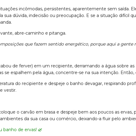
situações incômodas, persistentes, aparentemente sem saída. Ele 
 sua dúvida, indecisão ou preocupação. E se a situação difícil
manda.
levante, abre-caminho e pitanga.
omposições que fazem sentido energético, porque aqui a gente r
acabou de ferver) em um recipiente, derramando a água sobre as
as se espalhem pela água, concentre-se na sua intenção. Então, é
eratura do recipiente e despeje o banho devagar, respirando pro
 vestir.
loque o carvão em brasa e despeje bem aos poucos as ervas, pa
mbientes da sua casa ou comércio, deixando-a fluir pelo ambie
eu banho de ervas!
🌿