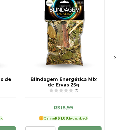
ix de
Blindagem Energética Mix
21
de Ervas 25g
(0)
R$18,99
ck
Ganhe
R$ 1,89
de cashback