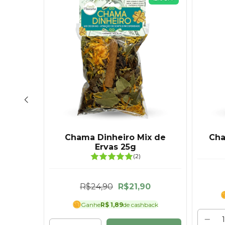
ix de
Chama Dinheiro Mix de
Cha
Ervas 25g
(2)
0
R$24,90
R$21,90
back
Ganhe
R$ 1,89
de cashback