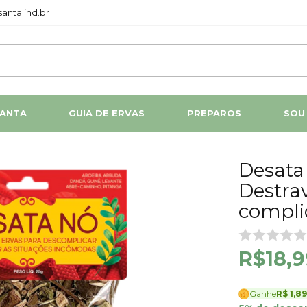
anta.ind.br
SANTA
GUIA DE ERVAS
PREPAROS
SOU
Desata
Destra
compli
R$18,9
Ganhe
R$ 1,89