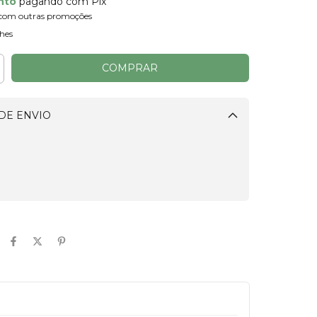
nto
pagando com Pix
com outras promoções
hes
DE ENVIO
Alterar CEP
CALCULAR