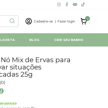
0
Cadastre-se
|
Fazer login
 LOJISTA
BLOG
CRIE SEU BANHO
 Nó Mix de Ervas para
var situações
cadas 25g
(0)
9
de cashback