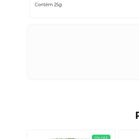
Contém 25g
14
%
OFF
12
%
OFF