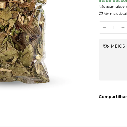
5% de desco
Não acumulável 
Ver mais detal
MEIOS 
Compartilhar