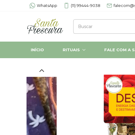
WhatsApp
(11) 99444-9038
falecom@s
INÍCIO
RITUAIS
FALE COM A 