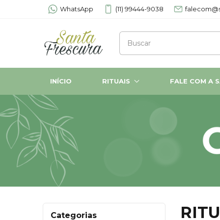
WhatsApp
(11) 99444-9038
falecom@s
INÍCIO
RITUAIS
FALE COM A 
RITU
Categorias