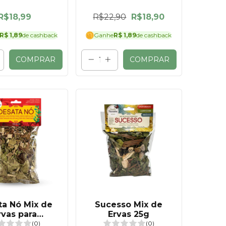
R$18,99
R$22,90
R$18,90
R$ 1,89
de cashback
Ganhe
R$ 1,89
de cashback
COMPRAR
COMPRAR
ta Nó Mix de
Sucesso Mix de
rvas para
Ervas 25g
var situações
(0)
(0)