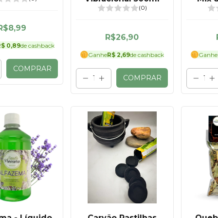
(0)
R$8,99
R$26,90
$ 0,89
de cashback
Ganhe
R$ 2,69
de cashback
Ganhe
COMPRAR
COMPRAR
ma - Líquido
Carvão Pastilhas
Queb