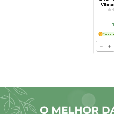
Vibra
R
Ganhe