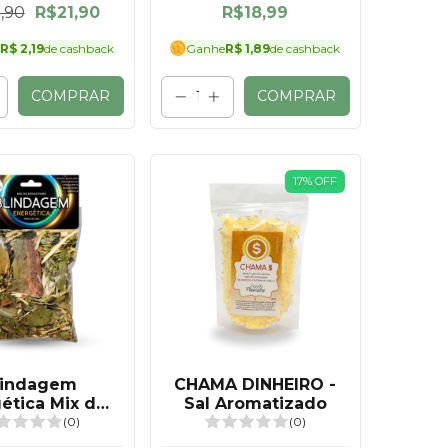
,90
R$21,90
R$18,99
R$ 2,19
de cashback
Ganhe
R$ 1,89
de cashback
COMPRAR
COMPRAR
17
%
OFF
lindagem
CHAMA DINHEIRO -
ética Mix de
Sal Aromatizado
rvas 25g
(0)
(0)