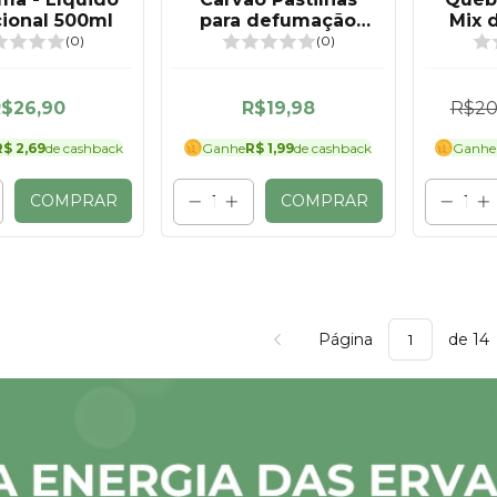
cional 500ml
para defumação
Mix 
(disquinho)
(0)
(0)
$26,90
R$19,98
R$20
R$ 2,69
de cashback
Ganhe
R$ 1,99
de cashback
Ganhe
COMPRAR
COMPRAR
Página
de 14