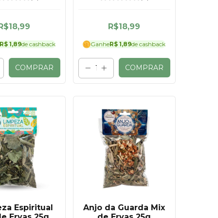
licadas 25g
R$18,99
R$18,99
R$ 1,89
de cashback
Ganhe
R$ 1,89
de cashback
COMPRAR
COMPRAR
za Espiritual
Anjo da Guarda Mix
de Ervas 25g
de Ervas 25g