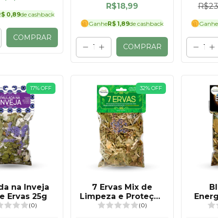
R$18,99
R$23
$ 0,89
de cashback
Ganhe
R$ 1,89
de cashback
Ganhe
COMPRAR
COMPRAR
17
%
OFF
32
%
OFF
da na Inveja
7 Ervas Mix de
B
e Ervas 25g
Limpeza e Proteção
Energ
Espiritual 25g
E
(0)
(0)