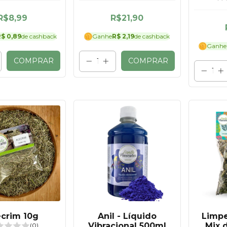
comp
R$8,99
R$21,90
$ 0,89
de cashback
Ganhe
R$ 2,19
de cashback
Ganhe
COMPRAR
COMPRAR
ecrim 10g
Anil - Líquido
Limpe
Vibracional 500ml
Mix 
(0)