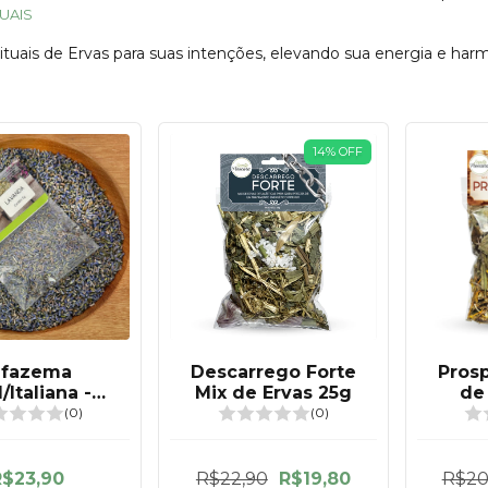
TUAIS
tuais de Ervas para suas intenções, elevando sua energia e harm
14
%
OFF
lfazema
Descarrego Forte
Pros
/Italiana -
Mix de Ervas 25g
de
anda super
(0)
(0)
fumada 5g
R$23,90
R$22,90
R$19,80
R$20