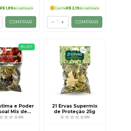
R$ 1,89
de cashback
Ganhe
R$ 2,19
de cashback
COMPRAR
COMPRAR
8
%
OFF
stima e Poder
21 Ervas Supermix
soal Mix de
de Proteção 25g
rvas 25g
(0)
(0)