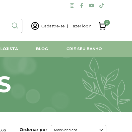
0
Cadastre-se
|
Fazer login
 LOJISTA
BLOG
CRIE SEU BANHO
Ordenar por
tos