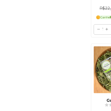
R$22
Ganhe
G