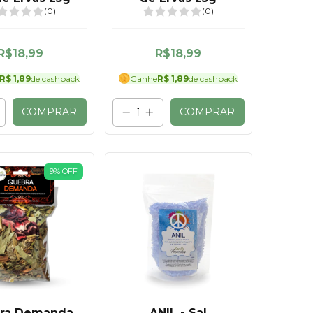
(0)
(0)
R$18,99
R$18,99
R$ 1,89
de cashback
Ganhe
R$ 1,89
de cashback
COMPRAR
COMPRAR
9
%
OFF
ra Demanda
ANIL - Sal