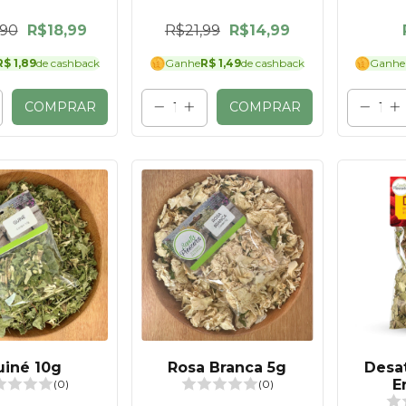
,90
R$18,99
R$21,99
R$14,99
R$ 1,89
de cashback
Ganhe
R$ 1,49
de cashback
Ganhe
COMPRAR
COMPRAR
uiné 10g
Rosa Branca 5g
Desa
E
(0)
(0)
Destra