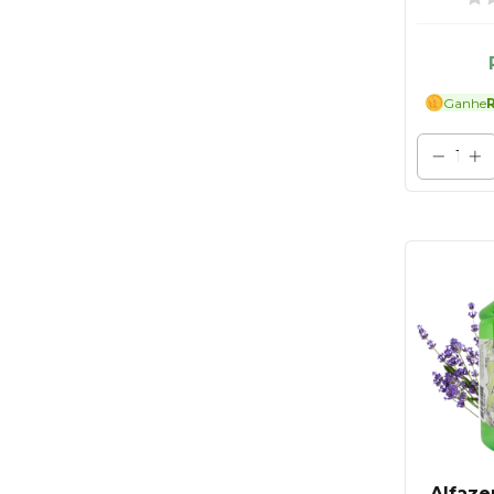
Ganhe
R
Alfaze