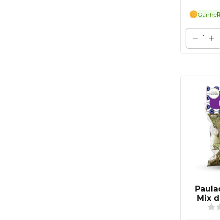
Ganhe
R
Paula
Mix d