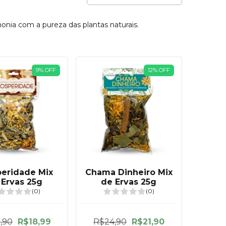
onia com a pureza das plantas naturais.
9
%
OFF
12
%
OFF
peridade Mix
Chama Dinheiro Mix
 Ervas 25g
de Ervas 25g
(0)
(0)
,90
R$18,99
R$24,90
R$21,90