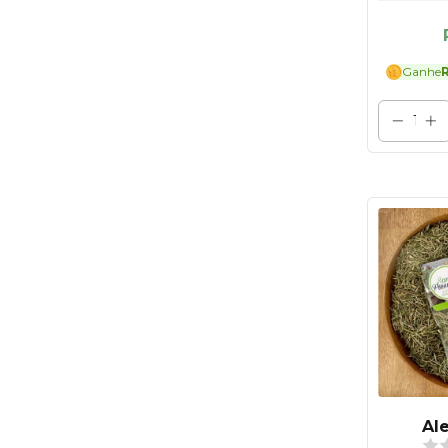
Ganhe
R
Al